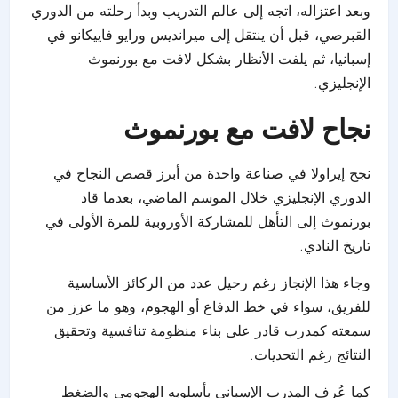
وبعد اعتزاله، اتجه إلى عالم التدريب وبدأ رحلته من الدوري
القبرصي، قبل أن ينتقل إلى ميرانديس ورايو فاييكانو في
إسبانيا، ثم يلفت الأنظار بشكل لافت مع بورنموث
الإنجليزي.
نجاح لافت مع بورنموث
نجح إيراولا في صناعة واحدة من أبرز قصص النجاح في
الدوري الإنجليزي خلال الموسم الماضي، بعدما قاد
بورنموث إلى التأهل للمشاركة الأوروبية للمرة الأولى في
تاريخ النادي.
وجاء هذا الإنجاز رغم رحيل عدد من الركائز الأساسية
للفريق، سواء في خط الدفاع أو الهجوم، وهو ما عزز من
سمعته كمدرب قادر على بناء منظومة تنافسية وتحقيق
النتائج رغم التحديات.
كما عُرف المدرب الإسباني بأسلوبه الهجومي والضغط