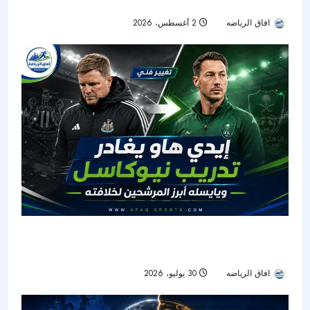
الواجهة والخليفي ينفي الترشح
افاق الرياضه
2 أغسطس، 2026
20
⚫ إيدي هاو يغادر تدريب نيوكاسل.. ويايسله أبرز
المرشحين لخلافته
افاق الرياضه
30 يوليو، 2026
16