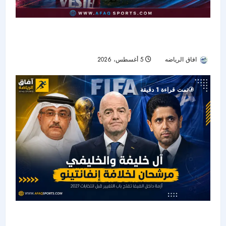
قاسم باشا بوابة البداية.. موعد ظهور محمد صلاح
المحتمل بقميص طرابزون
افاق الرياضه
5 أغسطس، 2026
45
تمت قراءة 1 دقيقة
أزمة إنفانتينو تشعل سباق «فيفا».. آل خليفة في