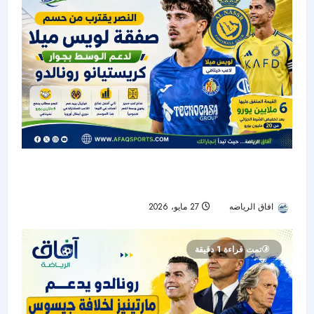
النصر يقترب من حسم صفقة لويس ميلا لدعم
الوسط بجوار كريستيانو رونالدو
افاق الرياضه
27 مايو، 2026
52
تمت قراءة 1 دقيقة