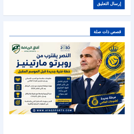
قصص ذات صلة
دوري روشن :النصر يقترب من روبرتو مارتينيز..
مشروع جديد لخلافة جيسوس قبل الموسم المقبل