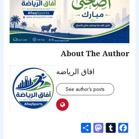
About The Author
افاق الرياضه
See author's posts
Mastodon
Share
Tumblr
Facebook