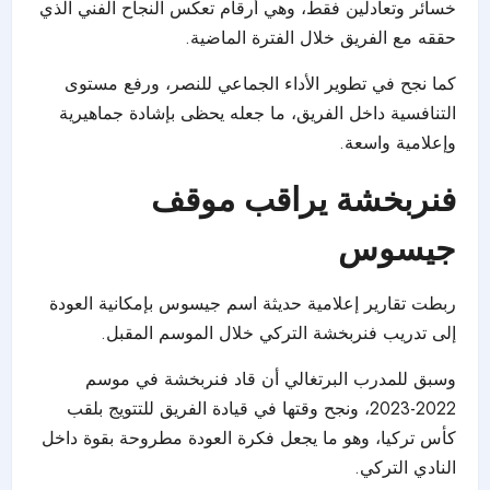
خسائر وتعادلين فقط، وهي أرقام تعكس النجاح الفني الذي
حققه مع الفريق خلال الفترة الماضية.
كما نجح في تطوير الأداء الجماعي للنصر، ورفع مستوى
التنافسية داخل الفريق، ما جعله يحظى بإشادة جماهيرية
وإعلامية واسعة.
فنربخشة يراقب موقف
جيسوس
ربطت تقارير إعلامية حديثة اسم جيسوس بإمكانية العودة
إلى تدريب فنربخشة التركي خلال الموسم المقبل.
وسبق للمدرب البرتغالي أن قاد فنربخشة في موسم
2022-2023، ونجح وقتها في قيادة الفريق للتتويج بلقب
كأس تركيا، وهو ما يجعل فكرة العودة مطروحة بقوة داخل
النادي التركي.