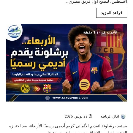
أغسطس، ليصبح أول فريق مصري...
قراءة المزيد
تمت قراءة 1 دقيقة
الأربعاء.. برشلونة يقدّم كريم أديمي رسميًا بعد اكتمال صفقة دورتموند
افاق الرياضه
22 يوليو، 2026
39
يستعد برشلونة لتقديم الألماني كريم أديمي رسميًا الأربعاء، بعد اجتيازه
الفحص الطبي والاتفاق مع بوروسيا دورتموند على...