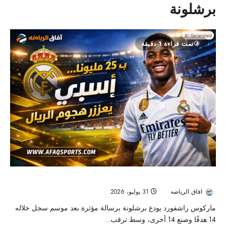
برشلونة
تمت قراءة 1 دقيقة
راشفورد يوجّه رسالة وداع إلى برشلونة
افاق الرياضه
31 يوليو، 2026
21
ماركوس راشفورد يودع برشلونة برسالة مؤثرة بعد موسم سجل خلاله
14 هدفًا وصنع 14 أخرى، وسط ترقب...