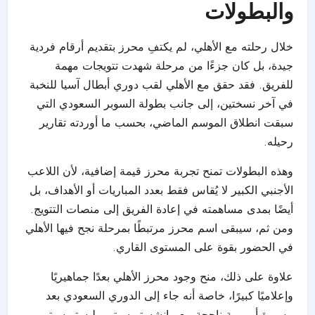
والبطولات
خلال رحلته مع الأهلي، لم يكتفِ محرز بتقديم أرقام فردية
جيدة، بل كان جزءًا من مرحلة شهدت تتويجات مهمة
للفريق. فقد حقق مع الأهلي لقب دوري أبطال آسيا للنخبة
في آخر نسختين، إلى جانب بطولة السوبر السعودي التي
سبقت انطلاق الموسم الماضي، بحسب ما أوردته تقارير
رحيله.
وهذه البطولات تمنح تجربة محرز قيمة إضافية، لأن اللاعب
الأجنبي الكبير لا يُقاس فقط بعدد المباريات أو الأهداف، بل
أيضًا بمدى مساهمته في إعادة الفريق إلى منصات التتويج.
ومن ثم، سيبقى اسم محرز مرتبطًا بمرحلة نجح فيها الأهلي
في الحضور بقوة على المستوى القاري.
علاوة على ذلك، منح وجود محرز الأهلي بعدًا جماهيريًا
وإعلاميًا كبيرًا، خاصة أنه جاء إلى الدوري السعودي بعد
مسيرة أوروبية ناجحة مع مانشستر سيتي وليستر سيتي.