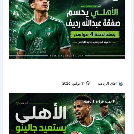
الأهلي يعزّز هجومه بعبدالله رديف بعقد يمتد حتى
2030
افاق الرياضه
31 يوليو، 2026
46
تمت قراءة 1 دقيقة