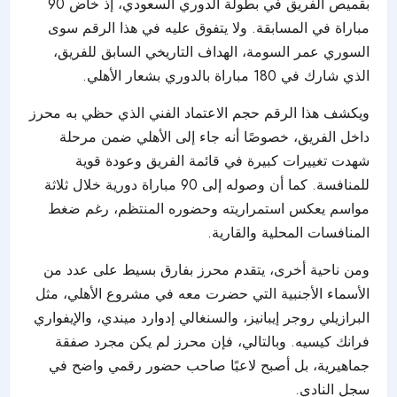
بقميص الفريق في بطولة الدوري السعودي، إذ خاض 90
مباراة في المسابقة. ولا يتفوق عليه في هذا الرقم سوى
السوري عمر السومة، الهداف التاريخي السابق للفريق،
الذي شارك في 180 مباراة بالدوري بشعار الأهلي.
ويكشف هذا الرقم حجم الاعتماد الفني الذي حظي به محرز
داخل الفريق، خصوصًا أنه جاء إلى الأهلي ضمن مرحلة
شهدت تغييرات كبيرة في قائمة الفريق وعودة قوية
للمنافسة. كما أن وصوله إلى 90 مباراة دورية خلال ثلاثة
مواسم يعكس استمراريته وحضوره المنتظم، رغم ضغط
المنافسات المحلية والقارية.
ومن ناحية أخرى، يتقدم محرز بفارق بسيط على عدد من
الأسماء الأجنبية التي حضرت معه في مشروع الأهلي، مثل
البرازيلي روجر إيبانيز، والسنغالي إدوارد ميندي، والإيفواري
فرانك كيسيه. وبالتالي، فإن محرز لم يكن مجرد صفقة
جماهيرية، بل أصبح لاعبًا صاحب حضور رقمي واضح في
سجل النادي.