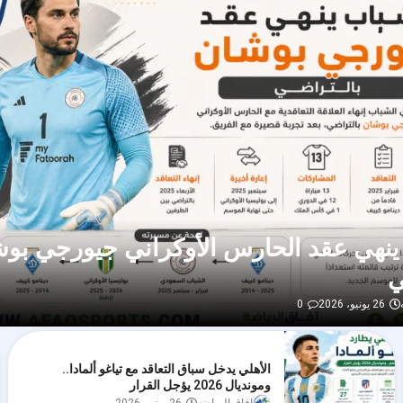
ينهي عقد الحارس الأوكراني جيورجي بو
ي
26 يونيو، 2026
0
الأهلي يدخل سباق التعاقد مع تياغو ألمادا..
ومونديال 2026 يؤجل القرار