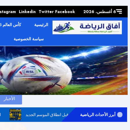
Skip to
content
6 أغسطس، 2026
Facebook
Twitter
Linkedin
nstagram
الرئيسية
كأس العالم 2026
سياسة الخصوصية
الرئيسية
دوري روشن السعودي للمحترفين2025/26
الأخبار
أبرز الأحداث الرياضية
لتعاون بين تجديد المفرج وأزمة الدفاع قبل انطلاق الموسم الجديد
ا