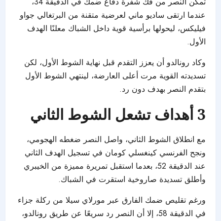
تمكن النصر من فك شفرة دفاع ضمك في الدقيقة 34،
عندما ارتقى ساديو ماني لعرضية متقنة من البرتغالي جواو
فيليكس، ليحولها برأسية قوية داخل الشباك معلنًا الهدف
الأول.
وكاد رونالدو أن يعزز التقدم قبل نهاية الشوط الأول، لكن
تسديدته القوية مرت أعلى العارضة، لينتهي الشوط الأول
بتقدم النصر بهدف دون رد.
3 أهداف تشعل الشوط الثاني
مع انطلاق الشوط الثاني، واصل النصر ضغطه الهجومي،
ونجح الفرنسي كينغسلي كومان في تسجيل الهدف الثاني
عند الدقيقة 52، بعدما استقبل تمريرة مميزة من الخيبري
وأطلق تسديدة صاروخية استقرت في الشباك.
ورغم تقليص ضمك الفارق عبر مورلاي سيلا من ركلة جزاء
في الدقيقة 58، إلا أن النصر رد سريعًا عن طريق رونالدو،