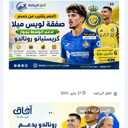
النصر يقترب من حسم صفقة لويس ميلا لدعم
الوسط بجوار كريستيانو رونالدو
افاق الرياضه
27 مايو، 2026
52
تمت قراءة 1 دقيقة