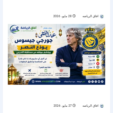
إينيجو مارتينيز يقترب من تمديد عقده مع النصر حتى
2027
افاق الرياضه
28 مايو، 2026
50
تمت قراءة 1 دقيقة
جورجي جيسوس يودّع النصر برسالة مؤثرة.. ويكشف
موقفه من مستقبله التدريبي
افاق الرياضه
27 مايو، 2026
51