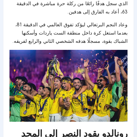
الذي سجل هدفًا رائعًا من ركلة حرة مباشرة في الدقيقة
63، أعاد به الفارق إلى هدفين.
وعاد النجم البرتغالي ليؤكد تفوق العالمي في الدقيقة 81،
بعدما استغل كرة داخل منطقة الست ياردات وأسكنها
الشباك بقوة، مسجلًا هدفه الشخصي الثاني والرابع لفريقه.
رونالدو يقود النصر إلى المجد