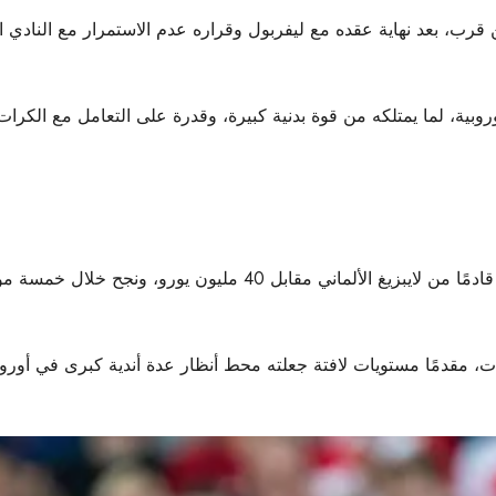
رب، بعد نهاية عقده مع ليفربول وقراره عدم الاستمرار مع النادي ال
وروبية، لما يمتلكه من قوة بدنية كبيرة، وقدرة على التعامل مع الكرات
في صيف عام 2021 قادمًا من لايبزيغ الألماني مقابل 
راة في مختلف البطولات، مقدمًا مستويات لافتة جعلته محط أنظار عدة أندية كبرى