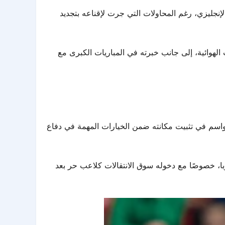
إنجليزي، رغم المحاولات التي جرت لإقناعه بتجديد
 الهوائية، إلى جانب خبرته في المباريات الكبرى مع
40 مليون يورو، ونجح خلال خمسة مواسم في تثبيت مكانته ضمن الخيارات المهمة في دفاع
 في أوروبا، خصوصًا مع دخوله سوق الانتقالات كلاعب حر بعد