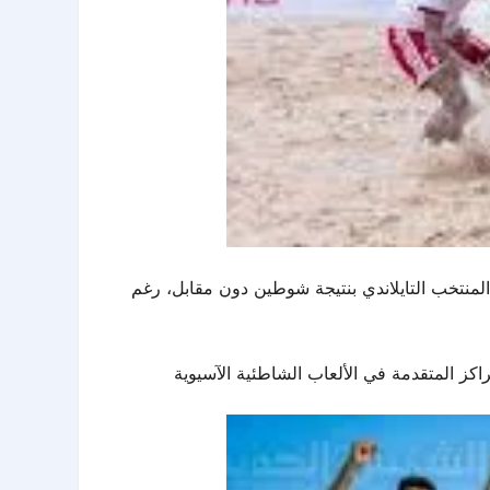
رة الشاطئية «A» منافسات البطولة من دور الـ16، عقب خسارته أمام المنتخب التايلاندي بنتيجة شوطين دون مقابل، رغم