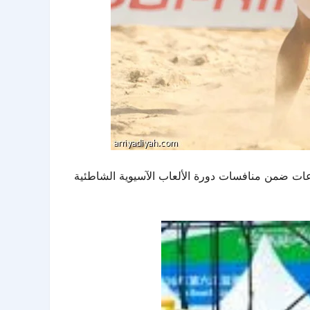
 بنتيجة 1–2، الأحد، في ختام مباريات دور المجموعات ضمن منافسات دورة الألعاب الآسيوية الشاطئية