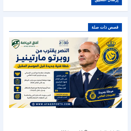
قصص ذات صلة
دوري روشن :النصر يقترب من روبرتو مارتينيز..
مشروع جديد لخلافة جيسوس قبل الموسم المقبل