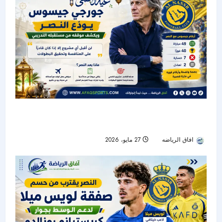
جورجي جيسوس يودّع النصر برسالة مؤثرة.. ويكشف
موقفه من مستقبله التدريبي
افاق الرياضه
27 مايو، 2026
51