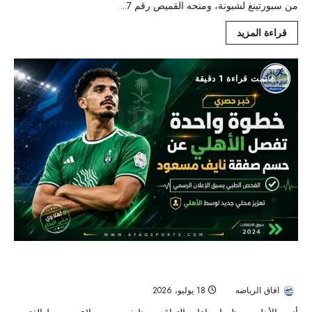
من سبورتينغ لشبونة، ومنحه القميص رقم 7...
قراءة المزيد
تمت قراءة 1 دقيقة
الفحص الطبي يفصل الأهلي عن نايف مسعود.. صفقة محلية لتعزيز
وسط «الراقي»
افاق الرياضه
18 يوليو، 2026
38