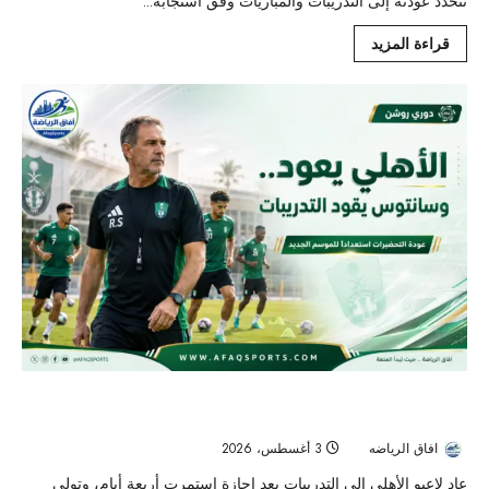
تتحدد عودته إلى التدريبات والمباريات وفق استجابة...
قراءة المزيد
الأهلي يستأنف تحضيراته بقيادة روي سانتوس وسط ترقب المدرب
الجديد
افاق الرياضه
3 أغسطس، 2026
117
عاد لاعبو الأهلي إلى التدريبات بعد إجازة استمرت أربعة أيام، وتولى