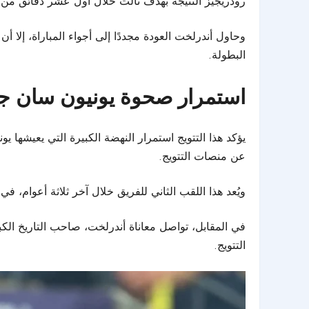
رودريجيز النتيجة بهدف ثالث خلال أول عشر دقائق من 
وحاول أندرلخت العودة مجددًا إلى أجواء المباراة، إلا أ
البطولة.
استمرار صحوة يونيون سان جي
يؤكد هذا التتويج استمرار النهضة الكبيرة التي يعيشها 
عن منصات التتويج.
ويُعد هذا اللقب الثاني للفريق خلال آخر ثلاثة أعوام، 
التتويج.