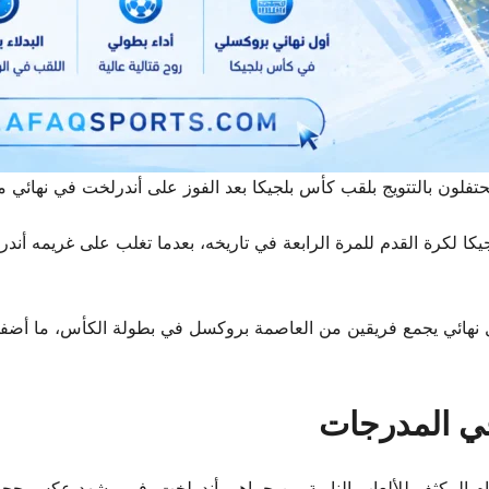
حتفلون بالتتويج بلقب كأس بلجيكا بعد الفوز على أندرلخت في نهائي م
نه أول نهائي يجمع فريقين من العاصمة بروكسل في بطولة الكأس، ما أضف
في المدرجات
ام المكثف للألعاب النارية من جماهير أندرلخت، في مشهد عكس حجم ا