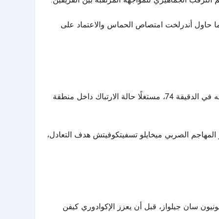
نما حاول أندرلخت امتصاص الحماس والاعتماد على
بعد محاولات عديدة، تمكن المدافع الأرجنتيني كيفن ماك أليستر من فك شفرة دفاع أندرلخت، عندما سجل هدف التقدم لفريقه في الدقيقة 74، مستغلًا حالة الارتباك داخل منطقة
 المهاجم الصربي ميخايلو تسفيتكوفيتش هدف التعادل،
نيون سان جيلواز، قبل أن يعزز الإكوادوري كيفن