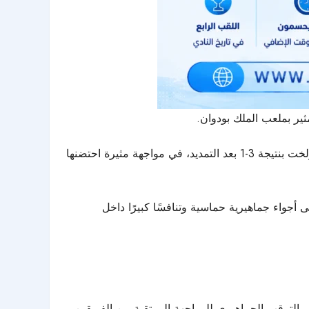
ثير بملعب الملك بودوان.
نجح فريق يونيون سان جيلواز في التتويج بلقب كأس بلجيكا لكرة القدم للمرة الرابعة في تاريخه، بعدما تغلب على غريمه أندرلخت بنتيجة 3-1 بعد التمديد، في مواجهة مثيرة احتضنها
ى أجواء جماهيرية حماسية وتنافسًا كبيرًا داخل
لترقب الجماهيري للمواجهة المرتقبة بين الفريقين.