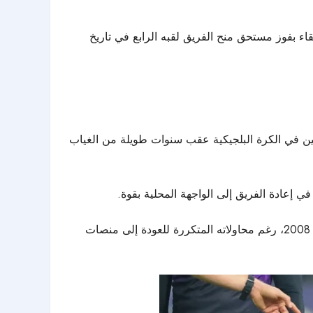
قاء بفوز مستحق منح الفريق لقبه الرابع في تاريخ
افسين في الكرة البلجيكية عقب سنوات طويلة من الغياب
ي إعادة الفريق إلى الواجهة المحلية بقوة.
في المقابل، تواصل معاناة أندرلخت، صاحب التاريخ الكبير في الكرة البلجيكية، حيث يستمر غيابه عن تحقيق الألقاب منذ عام 2008، رغم محاولاته المتكررة للعودة إلى منصات