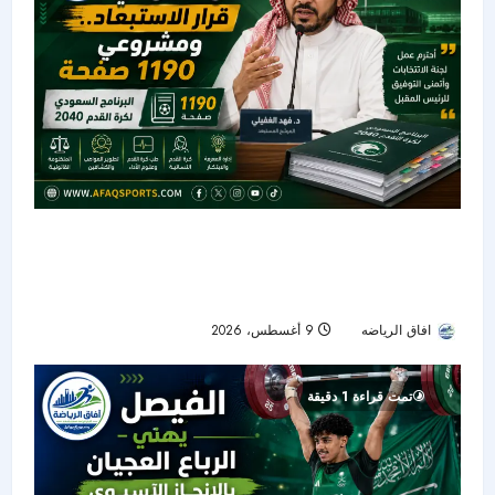
الغفيلي يتقبل استبعاده من انتخابات اتحاد القدم..
و«البرنامج السعودي لكرة القدم 2040» يضم 1190
صفحة
افاق الرياضه
9 أغسطس، 2026
21
تمت قراءة 1 دقيقة