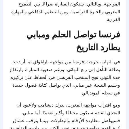
المواجهة. وبالتالي، ستكون المباراة صراعًا بين الطموح
المغربي والخبرة الفرنسية، وبين التنظيم الدفاعي والمهارة
الفردية.
فرنسا تواصل الحلم ومبابي
يطارد التاريخ
في النهاية، خرجت فرنسا من مواجهة باراغواي بما أرادت:
بطاقة التأهل إلى ربع النهائي. ورغم صعوبة المباراة وارتفاع
حدة التوتر، نجح المنتخب الفرنسي في الحفاظ على تركيزه
وحسم النتيجة عبر مبابي، الذي يواصل كتابة فصول جديدة
في سجله المونديالي.
ومع اقتراب مواجهة المغرب، يدرك ديشامب ولاعبوه أن
التحدي القادم سيكون مختلفًا وأكثر تعقيدًا. أما مبابي،
فسيواصل مطاردة الأرقام والبطولات، بينما يترقب عشاق
كرة القدم مواجهة قوية قد تحدد الكثير من ملامح المنافسة