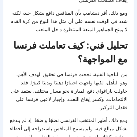
إيقاف المنتخب الفرنسي.
ومع ذلك، أقر ديشامب بأن المنافس دافع بشكل جيد، لكنه
شدد في الوقت نفسه على أن مثل هذا النوع من كرة القدم
لا يمنح الجماهير المتعة المنتظرة داخل الملعب.
تحليل فني: كيف تعاملت فرنسا
مع المواجهة؟
من الناحية الفنية، نجحت فرنسا في تحقيق الهدف الأهم،
وهو التأهل، لكنها واجهت اختبارًا ذهنيًا وبدنيًا كبيرًا. فقد
حاولت باراغواي دفع المباراة نحو مسار مختلف، يعتمد على
الالتحامات، وكسر إيقاع اللعب، وإجبار لاعبي فرنسا على
فقدان التركيز.
ومع ذلك، أظهر المنتخب الفرنسي نضجًا واضحًا. إذ لم يندفع
بشكل مبالغ فيه، ولم يسمح للمنافس باستدراجه إلى أخطاء
مجانية. كذلك، لعبت خبرة مبابي وبقية العناصر الفرنسية