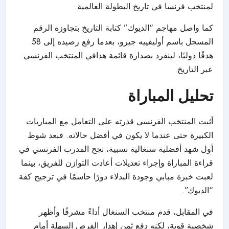
لمنتخب فرنسا في تاريخ البطولة العالمية.
كما واصل مهاجم “الديوك” كتابة التاريخ بتجاوزه الرقم
المسجل باسم أوليفييه جيرو، بعدما رفع رصيده إلى 58
هدفًا دوليًا، لينفرد بصدارة قائمة هدافي المنتخب الفرنسي
عبر التاريخ.
تحليل المباراة
أثبت المنتخب الفرنسي قدرته على التعامل مع المباريات
الكبيرة حتى عندما لا يكون في أفضل حالاته. فبعد شوط
أول شهد أفضلية سنغالية نسبية، نجح المدرب الفرنسي في
قراءة المباراة وإجراء تعديلات أعادت التوازن للفريق، بينما
لعبت خبرة مبابي وجودة البدلاء دورًا حاسمًا في ترجيح كفة
“الديوك”.
في المقابل، قدم منتخب السنغال أداءً مشرفًا وأظهر
شخصية قوية، لكنه دفع ثمن إهدار الفرص السهلة أمام