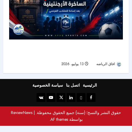
سفارة فرنسا تقاطع مسؤولة أرجنتينية بعد إساءتها
للمنتخب الفرنسي
افاق الرياضه
13 يوليو، 2026
28
الرئيسية
اتصل بنا
سياسة الخصوصية
حقوق النشر والنسخ؛ {سنة} جميع الحقوق محفوظة.
|
ReviewNews
بواسطة AF themes.