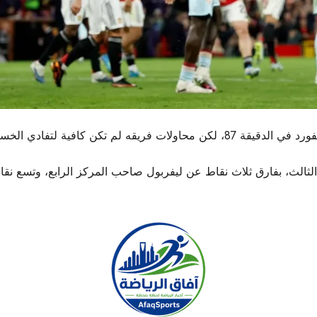
لم تكن كافية لتفادي الخسارة.
رصيده إلى 61 نقطة في المركز الثالث، بفارق ثلاث نقاط عن ليفربول صاحب المركز الرا