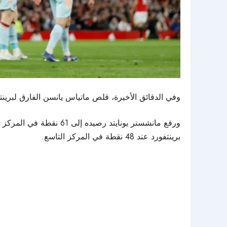
وفي الدقائق الأخيرة، قلص ماتياس يانسن الفارق لبرينتفورد في الدقيقة 87، لكن محاولات فريقه 
ورفع مانشستر يونايتد 
برينتفورد عند 48 نقطة في المركز التاسع.