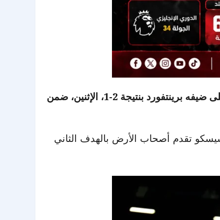
حافظ مانشستر يونايتد على حظوظه في التأهل إلى دوري أبطال أوروبا الموسم المقبل، بعد فوزه على ضيفه برينتفورد بنتيجة 2-1، الإثنين، ضمن
 بنيامين سيسكو تقدم أصحاب الأرض بالهدف الثاني