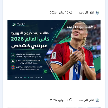
30 دقيقة من أجل عرض فني تاريخي
افاق الرياضه
16 يوليو، 2026
39
تمت قراءة 1 دقيقة
هالاند بعد وداع المونديال: كأس العالم 2026 غيّرتني
وجعلت النرويج أكثر قوة
افاق الرياضه
13 يوليو، 2026
44