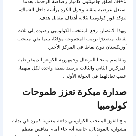
90+8، أطلق جامينتون كامباز رصاصة الرحمة، بعدما
استغل عرضية متقنة وحول الكرة برأسه داخل الشباك،
ليؤكد فوز كولومبيا بثلاثة أهداف مقابل هدف.
وبهذا الانتصار، رفع المنتخب الكولومبي رصيده إلى ثلاث
نقاط، متصدرًا ترتيب المجموعة مؤقتًا، بينما بقي منتخب
أوزبكستان دون نقاط في المركز الأخير.
ويتقاسم منتخبا البرتغال وجمهورية الكونغو الديمقراطية
المركزين الثاني والثالث برصيد نقطة واحدة لكل منهما،
عقب تعادلهما في الجولة الأولى.
صدارة مبكرة تعزز طموحات
كولومبيا
منح الفوز المنتخب الكولومبي دفعة معنوية كبيرة في بداية
مشواره بالمونديال، خاصة أنه جاء أمام منافس منظم