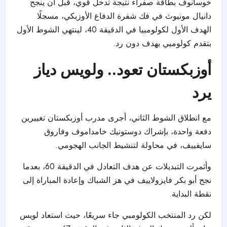
خوسانوف بطاقة صفراء نتيجة تدخل قوي، قبل أن ينجح
دانيال مونيوث في فك شفرة الدفاع الأوزبكي، مسجلًا
الهدف الأول لكولومبيا في الدقيقة 40، لينتهي الشوط الأول
بتقدم كولومبي بهدف دون رد.
أوزبكستان تعود.. ولويس دياز
يرد
مع انطلاق الشوط الثاني، أجرى مدرب أوزبكستان تغييرين
دفعة واحدة، بإشراك دوستونيك خامداموف وفاروق
سايفييف، في محاولة لتنشيط الجانب الهجومي.
وأثمرت التبديلات عن هدف التعادل في الدقيقة 60، بعدما
نجح أبو بكر فايزولاييف في هز الشباك وإعادة المباراة إلى
نقطة البداية.
لكن رد المنتخب الكولومبي جاء سريعًا، حيث استعاد لويس