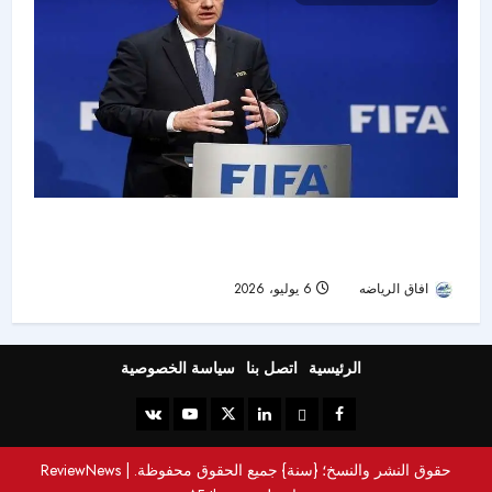
أزمة بالوجون تهز كأس العالم.. يويفا يهاجم فيفا
وبلجيكا تندد قبل مواجهة أمريكا
افاق الرياضه
6 يوليو، 2026
30
الرئيسية
اتصل بنا
سياسة الخصوصية
حقوق النشر والنسخ؛ {سنة} جميع الحقوق محفوظة.
|
ReviewNews