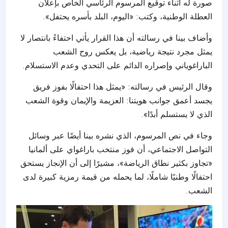
صورة له أثناء توقيع المرسوم الرئاسي الخاص بإعلان
العطلة الوطنية، وكتب: «اليوم، البلد بأسره يحتفل».
وأضاف بينا في رسالته أن هذا القرار يأتي احتفاءً بانتصار لا
يمثل مجرد نتيجة رياضية، بل يعكس روح الشعب
الباراغوياني وإصراره الدائم على التحدي وعدم الاستسلام.
وقال الرئيس في رسالته: «يمثل هذا احتفالًا بفوز فريق
يجسد أعمق جوانب هويتنا: العزيمة والإيمان وقوة الشعب
الذي لا يستسلم أبدًا».
وجاء في نص المرسوم، الذي نشره بينا أيضًا عبر وسائل
التواصل الاجتماعي، أن فوز منتخب باراغواي على ألمانيا
«تجاوز بكثير نطاق الرياضة»، مشيرًا إلى أن الإنجاز يستحق
احتفالًا وطنيًا شاملًا، لما يحمله من قيمة رمزية كبيرة لدى
الشعب.