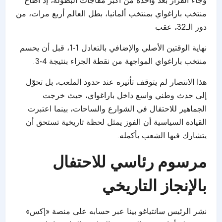
وجاء القرار بعد واحدة من أكبر مفاجآت البطولة، إذ أطاح
منتخب باراغواي بمنتخب ألمانيا، بطل العالم أربع مرات، من
دور الـ32، عقب
نهاية الوقتين الأصلي والإضافي بالتعادل 1-1، قبل أن يحسم
منتخب باراغواي المواجهة من نقطة الجزاء بنتيجة 4-3.
هذا الانتصار لم يتوقف تأثيره عند حدود الملعب، بل تحوّل
إلى حدث وطني واسع داخل باراغواي، حيث خرجت
الجماهير للاحتفال في الشوارع والساحات، بينما اعتبرت
القيادة السياسية أن الفوز يمثل لحظة تاريخية تستحق أن
يتشارك فيها الشعب بأكمله.
مرسوم رئاسي للاحتفال
بالإنجاز التاريخي
نشر الرئيس سانتياغو بينا عبر حسابه على منصة «إكس»