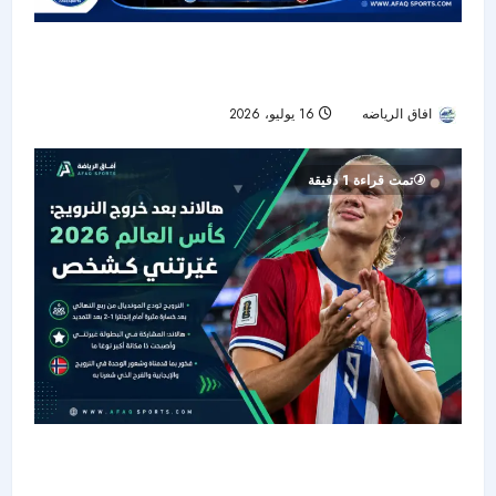
«فيفا» يخطط لتمديد استراحة نهائي كأس العالم إلى
30 دقيقة من أجل عرض فني تاريخي
افاق الرياضه
16 يوليو، 2026
39
تمت قراءة 1 دقيقة
هالاند بعد وداع المونديال: كأس العالم 2026 غيّرتني
وجعلت النرويج أكثر قوة