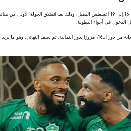
كما أعلنت اللجنة المنظمة أن القرعة ستكون مفتوحة بداية من دور الـ16، مرورًا بدور ال