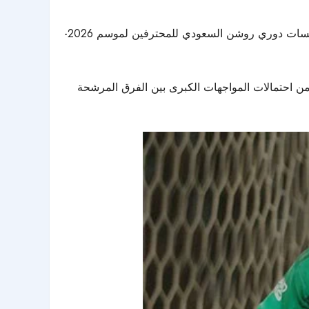
ومن المقرر أن تُقام مباريات دور الـ32 خلال الفترة من 16 إلى 19 أغسطس المقبل، وذلك بعد انطلاق الجولة الأولى من منافسات دوري روشن السعودي للمحترفين لموسم 2026-
ثمانية، ثم نصف النهائي، وهو ما يزيد من احتمالات المواجهات الكبرى بين الفرق المرشحة