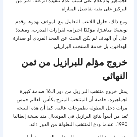
الجماهير والإعلام على سبب عدم تنفيذه الركلة، أكثر من
التركيز على بقية تفاصيل المباراة.
ومع ذلك، حاول اللاعب التعامل مع الموقف بهدوء، وقدم
توضيحًا مباشرًا، مؤكدًا احترامه لقرارات المدرب، ومشددًا
على أن الهدف لم يكن البحث عن المجد الفردي أو صدارة
الهدافين، بل خدمة المنتخب البرازيلي.
خروج مؤلم للبرازيل من ثمن
النهائي
يمثل خروج منتخب البرازيل من دور الـ16 صدمة كبيرة
لجماهيره، خاصة أن المنتخب المتوج بكأس العالم خمس
مرات دخل البطولة بطموحات عالية. كما أن هذه النتيجة
تُعد من أسوأ نتائج البرازيل في المونديال منذ نسخة إيطاليا
1990، عندما ودع المنتخب البطولة من الدور ذاته.