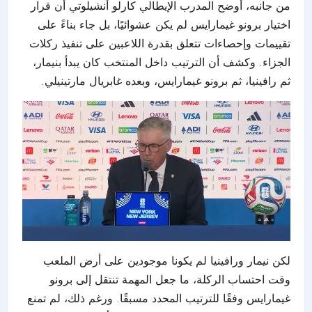
من جانبه، أوضح المدرب الإيطالي كارلو أنشيلوتي أن قرار
اختيار برونو غيمارايس لم يكن عشوائيًا، بل جاء بناءً على
تقييمات وإحصاءات تتعلق بقدرة اللاعبين على تنفيذ ركلات
الجزاء. وكشف أن الترتيب داخل المنتخب كان يبدأ بنيمار،
ثم رافينيا، ثم برونو غيمارايس، وبعده غابريال مارتينيلي.
لكن نيمار ورافينيا لم يكونا موجودين على أرض الملعب
وقت احتساب الركلة، ما جعل المهمة تنتقل إلى برونو
غيمارايس وفقًا للترتيب المحدد مسبقًا. ورغم ذلك، لم تمنع