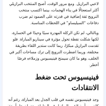
لاعبي البرازيل. ومع مرور الوقت، أصبح المنتخب البرازيلي
أكثر استعجالًا في بناء الهجمات، بينما اكتسب منتخب
النرويج ثقة إضافية في قدرته على الصمود ثم ضرب
دفاعات “السيليساو” في اللحظات المناسبة.
وبالتالي، لم تكن الركلة المهدرة سببًا وحيدًا في الخسارة،
لكنها شكلت نقطة تحول مؤثرة في سيناريو المباراة. فلو
تقدمت البرازيل مبكرًا، ربما كانت ستدير اللقاء بطريقة
مختلفة، وربما اضطرت النرويج إلى ترك مساحات أكبر في
الخلف، وهو ما كان سيمنح فينيسيوس وزملاءه فرصًا
أخطر.
فينيسيوس تحت ضغط
الانتقادات
وجد فينيسيوس نفسه في قلب الجدل بعد المباراة، رغم أنه
كان من أبرز لاعبي البرازيل في البطولة، بعدما سجل أربعة