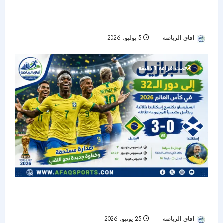
2026.. السيليساو يطارد اللقب السادس أمام عقدة
تاريخية
افاق الرياضه
5 يوليو، 2026
29
تمت قراءة 1 دقيقة
البرازيل تهزم إسكتلندا بثلاثية نظيفة وتتأهل إلى دور
الـ32 متصدرة مجموعتها في كأس العالم 2026
افاق الرياضه
25 يونيو، 2026
24