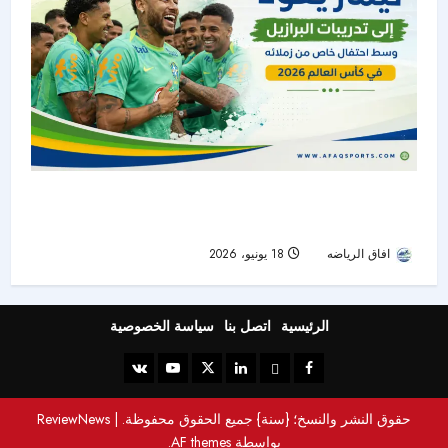
نيمار يعود إلى تدريبات البرازيل وسط احتفالية خاصة
قبل مواجهة هايتي في كأس العالم 2026
افاق الرياضه
18 يونيو، 2026
29
الرئيسية
اتصل بنا
سياسة الخصوصية
حقوق النشر والنسخ؛ {سنة} جميع الحقوق محفوظة.
|
ReviewNews
بواسطة AF themes.