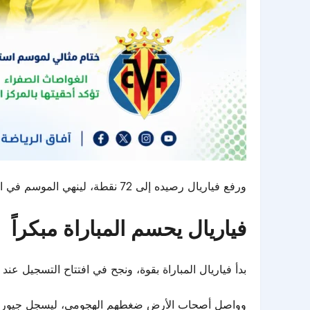
ورفع فياريال رصيده إلى 72 نقطة، لينهي الموسم في المركز الثالث، متقدماً بفارق ثلاث نقاط عن أتلتيكو مدريد، الذي اكتفى بالمركز الرابع بعد خسارة قاسية في ختام الليجا.
فياريال يحسم المباراة مبكراً
بدأ فياريال المباراة بقوة، ونجح في افتتاح التسجيل عند الدقيقة 29 عبر داني باريخو من ركلة جزاء، قبل أن يضيف أيوزي بيريز الهدف الث
وواصل أصحاب الأرض ضغطهم الهجومي، ليسجل جيورجيوس ميكاوتدزي الهدف الثال