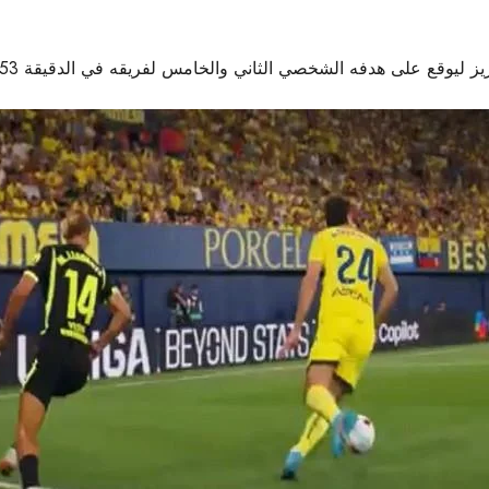
 الشخصي الثاني والخامس لفريقه في الدقيقة 53، مؤكداً ليلة استثنائية للفريق الأصفر.