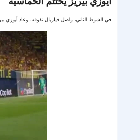
أيوزي بيريز يختتم الخماسية
في الشوط الثاني، واصل فياريال تفوقه، وعاد أيوزي بيريز ليوقع على هدفه