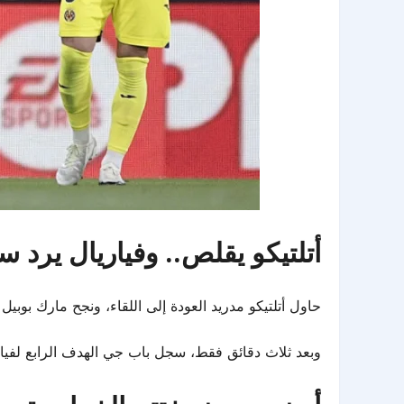
أتلتيكو يقلص.. وفياريال يرد سر
حاول أتلتيكو مدريد العودة إلى اللقاء، ونجح مارك بوبيل في تسجيل الهدف ال
وبعد ثلاث دقائق فقط، سجل باب جي الهدف الرابع لفياري