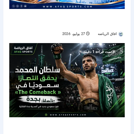
خليفة العميري يكتب التاريخ بأول ميدالية سعودية في
بطولة العالم للمبارزة
افاق الرياضه
27 يوليو، 2026
31
تمت قراءة 1 دقيقة
سلطان المحمد يوقف بيسالدوش فنيًا ويضيء ليلة
«The Comeback» في جدة