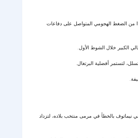
فيدًا من الضغط الهجومي المتواصل على دفاعات
رتغالي عن أسلوبه الهجومي، حيث جاء الهدف الرابع عند الدقيقة 60 عن طريق عبدلي نيماتوف بالخطأ في مرمى منتخب بلاده، لتزداد