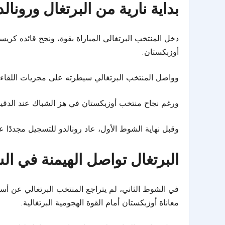
بداية نارية من البرتغال ورونال
دخل المنتخب البرتغالي المباراة بقوة، ونجح قائده كري
أوزبكستان.
وواصل المنتخب البرتغالي سيطرته على مجريات اللقاء، ليضيف نونو مينديز الهدف الثان
ورغم نجاح منتخب أوزبكستان في هز الشباك عند الدقيقة 29، فإن تقنية حكم الفيديو المساعد «VAR» ألغت الهدف بداعي التسلل، لتستمر أفضلية ال
وقبل نهاية الشوط الأول، عاد رونالدو للتسجيل مجددًا عند الدقيقة 39، لينهي منتخب البرتغال أول 45 دقيقة مت
البرتغال تواصل الهيمنة في ال
معاناة أوزبكستان أمام القوة الهجومية البرتغالية.