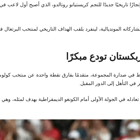
نجازًا تاريخيًا جديدًا للنجم كريستيانو رونالدو، الذي أصبح أول لاعب
رصيده إلى 10 أهداف في تاريخ مشاركاته المونديالية، لينفرد بلقب الهداف التاريخي لمن
بكستان تودع مبكرًا
نقاط في صدارة المجموعة، متقدمًا بفارق نقطة واحدة عن منتخب كولوم
في التأهل إلى الدور المقبل.
تعادله في الجولة الأولى أمام الكونغو الديمقراطية بهدف لمثله، وهي