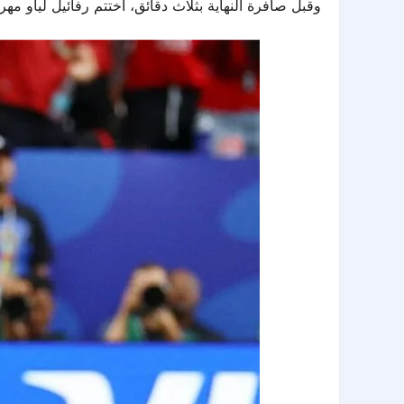
وقبل صافرة النهاية بثلاث دقائق، اختتم رفائيل لياو مهرجان الأهداف بتسجيله الهدف الخا