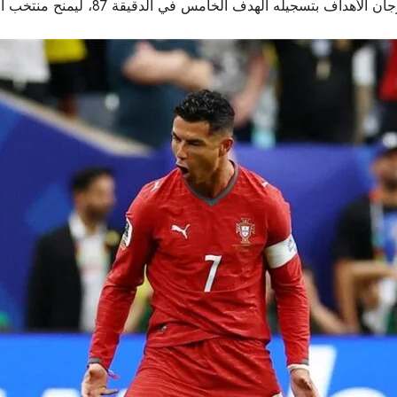
مس في الدقيقة 87، ليمنح منتخب البرتغال فوزًا كبيرًا يعزز طموحاته في البطولة.