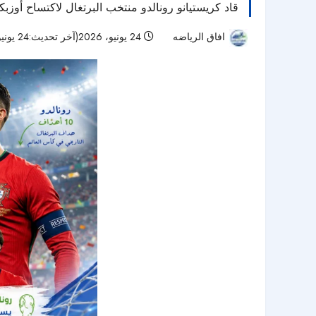
قاد كريستيانو رونالدو منتخب البرتغال لاكتساح أوزبكستان بخماسية نظيفة في كأس العالم 2026، م
افاق الرياضه
24 يونيو، 2026(آخر تحديث:24 يونيو، 2026)