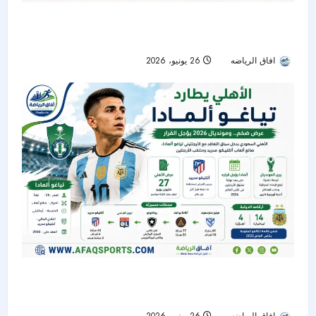
الشباب ينهي عقد الحارس الأوكراني جيورجي بوشان
بالتراضي
افاق الرياضه
26 يونيو، 2026
56
الأهلي يدخل سباق التعاقد مع تياغو ألمادا.. ومونديال
2026 يؤجل القرار