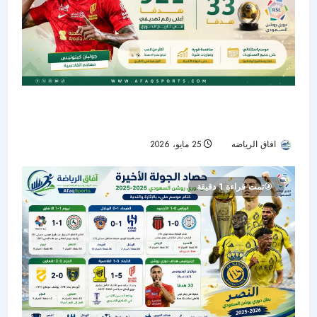
دوري روشن السعودي يختتم موسماً تاريخياً بـ921
هدفاً.. وكينونيس يتربع على عرش الهدافين
افاق الرياضه
25 مايو، 2026
53
تمت قراءة 1 دقيقة