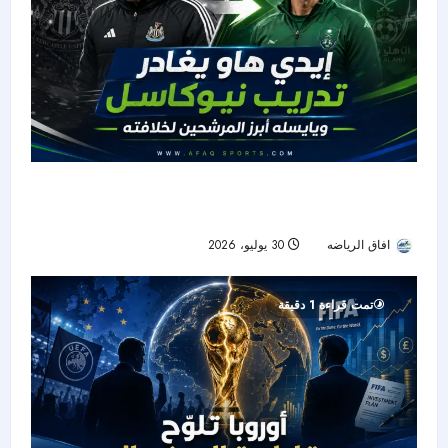
⚫ إيدي هاو يغادر تدريب نيوكاسل.. ويايسله أبرز
المرشحين لخلافته
افاق الرياضه
30 يوليو، 2026
13
تمت قراءة 1 دقيقة