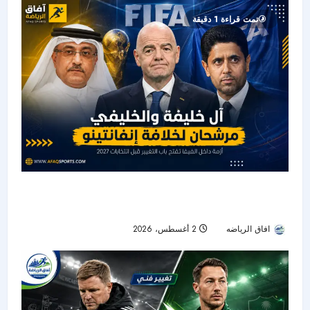
تمت قراءة 1 دقيقة
أزمة إنفانتينو تشعل سباق «فيفا».. آل خليفة في
الواجهة والخليفي ينفي الترشح
افاق الرياضه
2 أغسطس، 2026
13