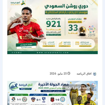
دوري روشن السعودي يختتم موسماً تاريخياً بـ921
هدفاً.. وكينونيس يتربع على عرش الهدافين
افاق الرياضه
25 مايو، 2026
53
تمت قراءة 1 دقيقة