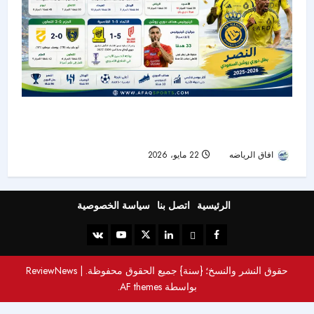
حصاد الجولة الأخيرة من دوري روشن: النصر بطلًا..
الهلال وصيفًا.. والرياض ينجو من الهبوط
افاق الرياضه
22 مايو، 2026
52
الرئيسية
اتصل بنا
سياسة الخصوصية
حقوق النشر والنسخ؛ {سنة} جميع الحقوق محفوظة.
|
ReviewNews
بواسطة AF themes.