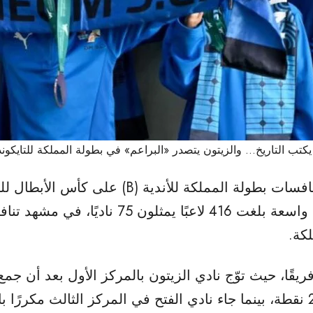
يكتب التاريخ… والزيتون يتصدر «البراعم» في بطولة المملكة للتايكوند
اختُتمت بالصالة الرياضية في جامعة تبوك منافسا
نظمها الاتحاد السعودي للتايكوندو، بمشاركة و
كة.