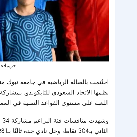
حريملاء 
اللعبة على مستوى القواعد السنية في الممل
الثاني بـ304 نقاط، وحل نادي جدة ثالثًا بـ281 نقطة، بينما جاء نادي الفتح في المركز الثالث مكررًا بالرصيد ذاته.