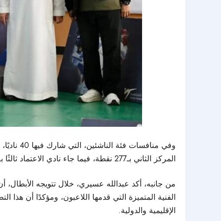
المركز الثاني بـ277 نقطة، فيما جاء نادي الاعتماد ثالثًا بـ262 نقطة، وحل نادي الباطن في المركز الثالث مكررًا بـ188 نقطة.
من جانبه، أكد عبدالله عسيري، خلال تتويجه الأبطال، 
الفنية المتميزة التي قدمها اللاعبون، ومؤكدًا أن هذا
الإقليمية والدولية.