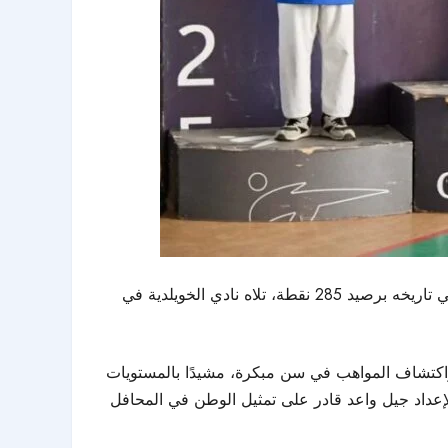
وفي منافسات فئة الناشئين، التي شارك فيها 40 ناديًا، حقق نادي حريملاء إنجازًا تاريخيًا بتتويجه بالمركز الأول للمرة الأولى في تاريخه برصيد 285 نقطة، تلاه نادي الخويلدية في
 واكتشاف المواهب في سن مبكرة، مشيدًا بالمستويات
 لإعداد جيل واعد قادر على تمثيل الوطن في المحافل