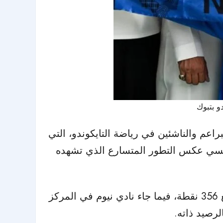
و بتبوك
ت بطولة المملكة للأندية (B) على كأس الأبطال للبراعم والناشئين في رياضة التايكوندو، التي
اسعة بلغت 416 لاعبًا يمثلون 75 ناديًا، في مشهد تنافسي عكس التطور المتسارع الذي تشهده
وشهدت منافسات فئة البراعم مشاركة 34 فريقًا، حيث توّج نادي الزيتون بالمركز الأول بعد أن جمع 356 نقطة، فيما جاء نادي نيوم في المركز