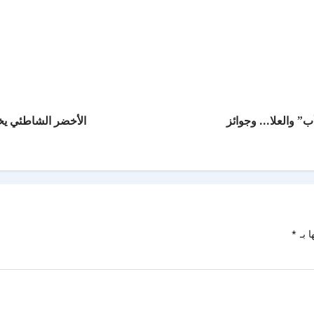
أب” والعلا… وجوائز
الأخضر الشاطئي يخ
ا بـ
*