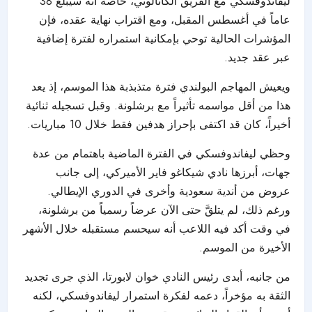
ليفاندوفسكي مع الفريق الكاتالوني، خاصة أنه سيبلغ 38
عاماً في أغسطس المقبل، ومع اقتراب نهاية عقده، فإن
المؤشرات الحالية توحي بإمكانية استمراره لفترة إضافية
عبر عقد جديد.
ويعيش المهاجم البولندي فترة متذبذبة هذا الموسم، إذ يعد
هذا من أقل مواسمه تأثيراً مع برشلونة. وقبل تسجيله ثنائية
أخيراً، كان قد اكتفى بإحراز هدفين فقط خلال 10 مباريات.
وحظي ليفاندوفسكي في الفترة الماضية باهتمام من عدة
جهات، أبرزها نادي شيكاغو فاير الأميركي، إلى جانب
عروض من أندية سعودية وأخرى في الدوري الإيطالي.
ورغم ذلك، لم يتلقَّ حتى الآن عرضاً رسمياً من برشلونة،
في وقت أكد فيه اللاعب أنه سيحسم مستقبله خلال الأشهر
الأخيرة من الموسم.
من جانبه، أبدى رئيس النادي خوان لابورتا، الذي جرى تجديد
الثقة به مؤخراً، دعمه لفكرة استمرار ليفاندوفسكي، لكنه