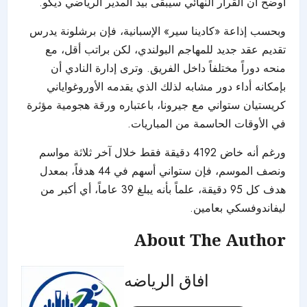
أوضح أن القرار النهائي سيبقى بيد المدير الرياضي ديكو.
وبحسب إذاعة «كادينا سير» الإسبانية، فإن برشلونة يدرس
تقديم عقد جديد للمهاجم البولندي، لكن براتب أقل، مع
منحه دوراً مختلفاً داخل الفريق. وترى إدارة النادي أن
بإمكانه أداء دور مشابه لذلك الذي يقدمه الأوروغواياني
كريستيان ستواني مع جيرونا، باعتباره ورقة هجومية مؤثرة
في الأوقات الحاسمة من المباريات.
ورغم أنه خاض 4192 دقيقة فقط خلال آخر ثلاثة مواسم
ونصف الموسم، فإن ستواني أسهم في 44 هدفاً، بمعدل
هدف كل 95 دقيقة، علماً بأنه يبلغ 39 عاماً، أي أكبر من
ليفاندوفسكي بعامين.
About The Author
افاق الرياضه