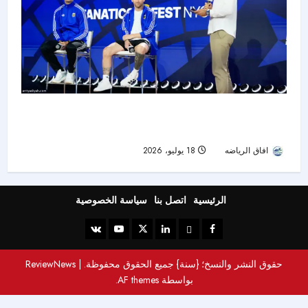
قبل صدام الأجيال في النهائي.. ميسي: يامال مرجع
عالمي وصورتنا القديمة «جنونية»
افاق الرياضه
18 يوليو، 2026
21
الرئيسية
اتصل بنا
سياسة الخصوصية
حقوق النشر والنسخ؛ {سنة} جميع الحقوق محفوظة.
|
ReviewNews
بواسطة AF themes.