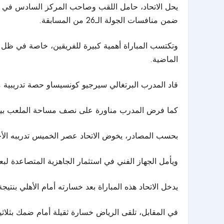
يحل الاتحاد، حامل اللقب وصاحب المركز السادس في جدو
ضمن منافسات الجولة الـ26 من المسابقة.
وتكتسب المباراة أهمية كبيرة للفريقين، خاصة في ظل رغ
الماضية.
قاد المدرب البرتغالي سيرجيو كونسيساو حصة تدريبية مز
كما فرض المدرب مناورة على نصف مساحة الملعب بين مج
بحسب المصادر، يخوض الاتحاد عصر الخميس تدريبه الأخير
ويأمل الجهاز الفني في استثمار الجاهزية المتصاعدة ل
يدخل الاتحاد هذه المباراة بعد خسارته أمام الأهلي بنتيجة 1-3 في ديربي جدة ضمن الجولة الـ25، وهي نتيجة زادت من الضغوط على الفريق قبل الجولة الحال
في المقابل، تلقى الرياض خسارة ثقيلة أمام ضمك بثلاث