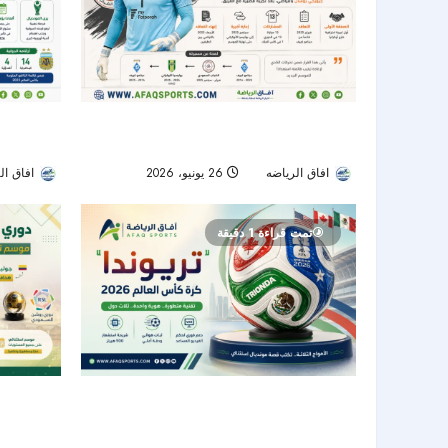
الشباب ينهي عقد الحارس الأوكراني جيورجي
الأهلي يدخل
بوشان بالتراضي
ومونديال 2026 يؤجل القرار
افاق الرياضه
26 يونيو، 2026
56
افاق ال
تمت قراءة 1 دقيقة
“تريوندا”.. الكرة الرسمية لكأس العالم 2026
دوري روشن 
بتكنولوجيا متطورة وهوية مستوحاة من الدول
بـ921 
المستضيفة
الهدافين