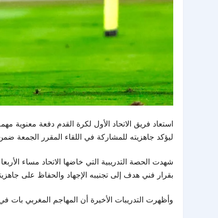
استعاد فريق الاتحاد الأول لكرة القدم دفعة معنوية م
ليؤكد جاهزيته للمشاركة في اللقاء المقرر الجمعة ضمن الجولة الـ26 من دوري روشن السعودي للمحترفين، والتي تُقام تحت 
شهدت الحصة التدريبية التي خاضها الاتحاد مساء الأر
بقرار فني هدف إلى تجنيبه الإجهاد والحفاظ على جاهزيته 
وأظهرت التدريبات الأخيرة أن المهاجم المغربي بات في وض