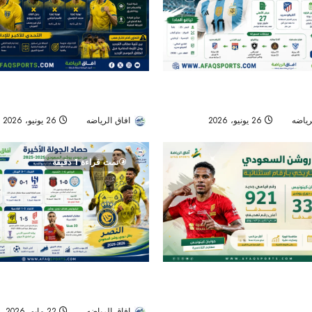
 سباق التعاقد مع تياغو ألمادا..
التعاون بين تجديد المفرج وأزمة الدفا
انطلاق الموسم الجديد
رياضه
26 يونيو، 2026
31
افاق الرياضه
26 يونيو، 2026
تمت قراءة 1 دقيقة
السعودي يختتم موسماً تاريخياً
حصاد الجولة الأخيرة من دوري روشن:
هدفاً.. وكينونيس يتربع على عرش
بطلًا.. الهلال وصيفًا.. والرياض ينجو من
افاق الرياضه
22 مايو، 2026