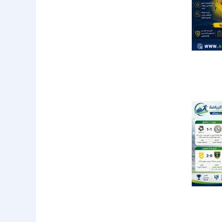
ع قبل
28
 النصر
 الهبوط
52