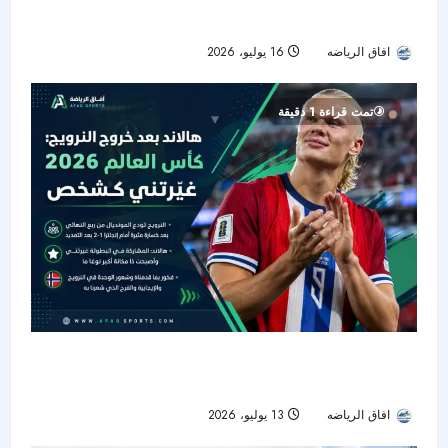
30 دقيقة من أجل عرض فني تاريخي
افاق الرياضه
16 يوليو، 2026
41
تمت قراءة 1 دقيقة
هالاند بعد وداع المونديال: كأس العالم 2026 غيّرتني
وجعلت النرويج أكثر قوة
افاق الرياضه
13 يوليو، 2026
45