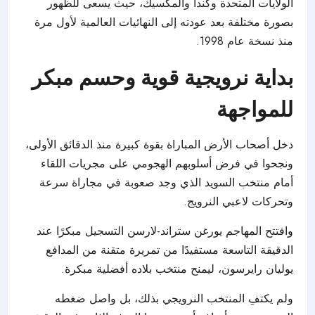
الولايات المتحدة وكندا والمكسيك، حيث يسعى للظهور
بصورة مختلفة بعد عودته إلى النهائيات العالمية لأول مرة
منذ نسخة عام 1998.
بداية نرويجية قوية وحسم مبكر
للمواجهة
دخل أصحاب الأرض المباراة بقوة كبيرة منذ الدقائق الأولى،
ونجحوا في فرض أسلوبهم الهجومي على مجريات اللقاء
أمام منتخب السويد الذي وجد صعوبة في مجاراة سرعة
وتحركات لاعبي النرويج.
وافتتح المهاجم يورغن ستراند-لارسن التسجيل مبكرًا عند
الدقيقة التاسعة مستفيدًا من تمريرة متقنة من المدافع
يوليان رايرسون، ليمنح منتخب بلاده أفضلية مبكرة.
ولم يكتفِ المنتخب النرويجي بذلك، بل واصل ضغطه