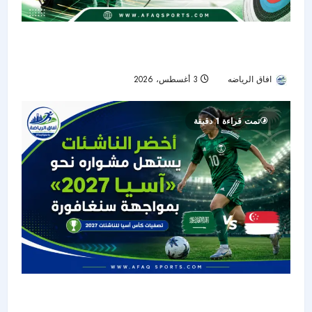
جواد حريري وعلي الوهيبي يختتمان مشوارهما في
دور الـ16 بكأس الرئيس للسهام
افاق الرياضه
3 أغسطس، 2026
12
تمت قراءة 1 دقيقة
أخضر الناشئات يبدأ تصفيات كأس آسيا 2027 أمام
سنغافورة