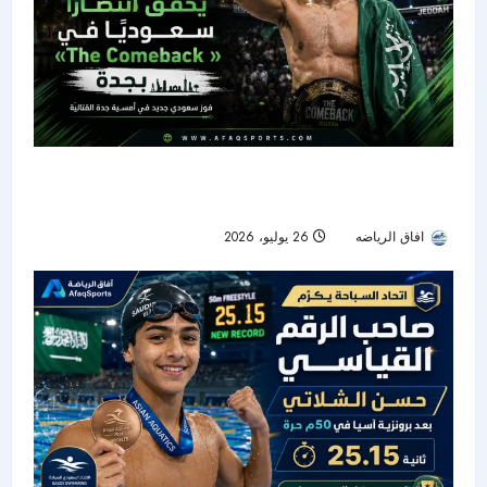
سلطان المحمد يوقف بيسالدوش فنيًا ويضيء ليلة
«The Comeback» في جدة
افاق الرياضه
26 يوليو، 2026
24