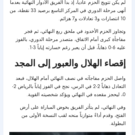
لم يكن تتويج الحزم عادياً، إذ بدأ الفريق الأدوار النهائية بعدما
أنهى مرحلة الدوري في المركز التاسع برصيد 33 نقطة، من
10 انتصارات و3 تعادلات و7 هزائم.
وتجاوز الحزم الأخدود في ملحق ربع النهائي، ثم فجر
مفاجأة كبرى أمام الاتفاق، متصدر مرحلة الدوري، بالفوز
عليه 6-0 ذهاباً، قبل أن يعبر رغم خسارته إياباً 3-1.
إقصاء الهلال والعبور إلى المجد
واصل الحزم مفاجآته في نصف النهائي أمام الهلال، فبعد
التعادل ذهاباً 2-2 في الرس، نجح في الفوز إياباً بالرياض 2-
0، ليحجز مقعده في النهائي ويؤكد شخصيته القوية.
وفي النهائي، لم يتأثر الفريق بخوض المباراة على أرض
الفتح، وقدم أداءً متوازناً منحه لقب النسخة الأولى من
البطولة.