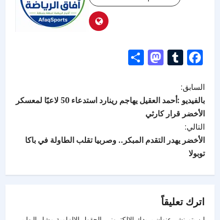
Mastodon
Share
Tumblr
Facebook
السابق:
بالفيديو :أحمد العقيل يهاجم رينارد استدعاء 50 لاعبًا لمعسكر
الأخضر قرار كارثي
التالي:
الأخضر يهدر التقدم المبكر.. وصربيا تقلب الطاولة في باكا
توبولا
اترك تعليقاً
لن يتم نشر عنوان بريدك الإلكتروني.
الحقول الإلزامية مشار إليها بـ