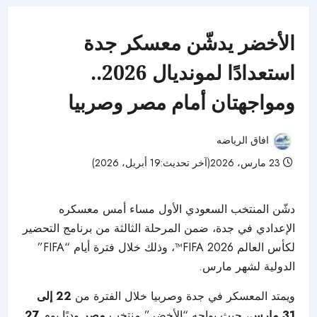
الأخضر يدشّن معسكر جدة
استعدادًا لمونديال 2026..
ومواجهتان أمام مصر وصربيا
افاق الرياضه
23 مارس، 2026(آخر تحديث:19 أبريل، 2026)
45 مشاهدات
دشّن المنتخب السعودي الأول مساء أمس معسكره
الإعدادي في جدة، ضمن المرحلة الثالثة من برنامج التحضير
لكأس العالم FIFA 2026™، وذلك خلال فترة أيام “FIFA”
الدولية لشهر مارس.
ويمتد المعسكر في جدة وصربيا خلال الفترة من
22 إلى
31 مارس
، حيث يواجه “الأخضر” منتخب
مصر
وديًا يوم
27