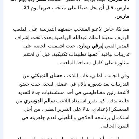
مارس
، قبل أن يحل ضيفًا على منتخب
صربيا
يوم
31
مارس
.
ميدانيًا، خاض لاعبو المنتخب حصتهم التدريبية على الملعب
الرديف بمدينة الملك عبدالله الرياضية بجدة، تحت إشراف
المدير الفني
إيرڤي رينارد
، حيث اشتملت الحصة على
تدريبات لياقية أعقبها تطبيقات تكتيكية، قبل أن تُختتم
بمناورة على كامل مساحة الملعب.
وفي الجانب الطبي، غاب اللاعب
حسان التمبكتي
عن
التدريبات بعد شعوره بآلام في عضلة الفخذ، حيث خضع
لأشعة رنين مغناطيسي في أحد مستشفيات جدة لتحديد
حالته بدقة. كما تقرر استبعاد اللاعب
سالم الدوسري
من
المعسكر الإعدادي، بناءً على التقرير الطبي، من أجل
استكمال برنامجه العلاجي والتأهيلي لعدم جاهزيته في
الفترة الحالية.
ومن المقرر أن يواصل المنتخب السعودي تدريباته مساء