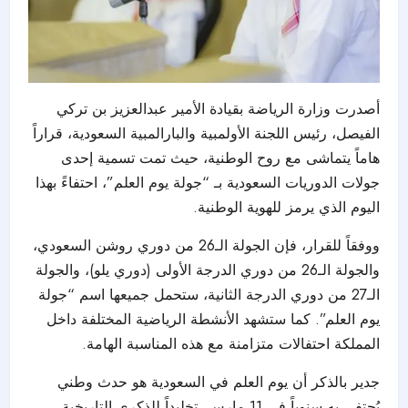
أصدرت وزارة الرياضة بقيادة الأمير عبدالعزيز بن تركي
الفيصل، رئيس اللجنة الأولمبية والبارالمبية السعودية، قراراً
هاماً يتماشى مع روح الوطنية، حيث تمت تسمية إحدى
جولات الدوريات السعودية بـ “جولة يوم العلم”، احتفاءً بهذا
اليوم الذي يرمز للهوية الوطنية.
ووفقاً للقرار، فإن الجولة الـ26 من دوري روشن السعودي،
والجولة الـ26 من دوري الدرجة الأولى (دوري يلو)، والجولة
الـ27 من دوري الدرجة الثانية، ستحمل جميعها اسم “جولة
يوم العلم”. كما ستشهد الأنشطة الرياضية المختلفة داخل
المملكة احتفالات متزامنة مع هذه المناسبة الهامة.
جدير بالذكر أن يوم العلم في السعودية هو حدث وطني
يُحتفى به سنوياً في 11 مارس، تخليداً للذكرى التاريخية