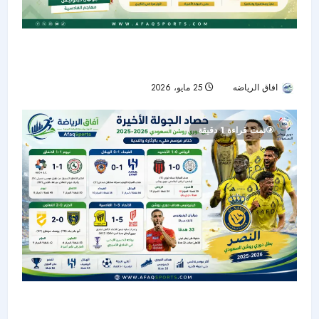
دوري روشن السعودي يختتم موسماً تاريخياً بـ921
هدفاً.. وكينونيس يتربع على عرش الهدافين
افاق الرياضه
25 مايو، 2026
55
تمت قراءة 1 دقيقة
حصاد الجولة الأخيرة من دوري روشن: النصر بطلًا..