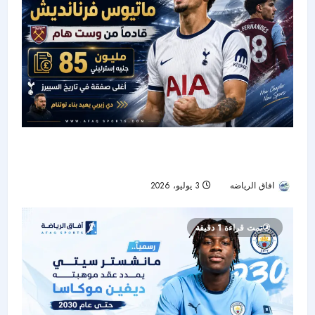
توتنام يضم ماتيوس فرنانديش من وست هام في
صفقة تاريخية
افاق الرياضه
3 يوليو، 2026
23
تمت قراءة 1 دقيقة