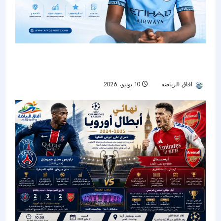
رسمياً.. مانشستر سيتي يمدد عقد موهبته ديفين
موكاسا حتى 2030
افاق الرياضه
10 يونيو، 2026
39