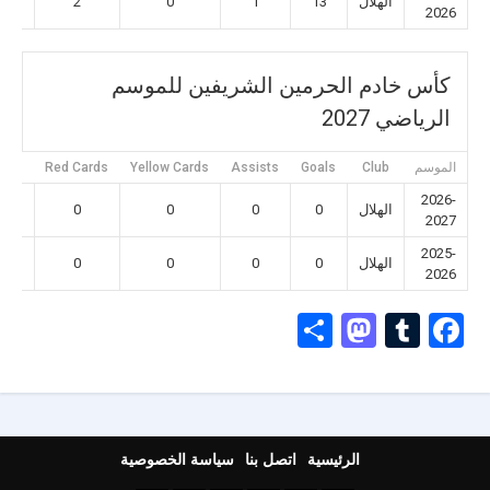
الهلال
13
1
0
2
2026
كأس خادم الحرمين الشريفين للموسم
الرياضي 2027
الموسم
Club
Goals
Assists
Yellow Cards
Red Cards
nces
2026-
الهلال
0
0
0
0
2027
2025-
الهلال
0
0
0
0
2026
Mastodon
Share
Tumblr
Facebook
الرئيسية
اتصل بنا
سياسة الخصوصية