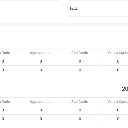
نشط
n Ratio
Appearances
Red Cards
Yellow Card
0
0
0
0
0
0
0
0
n Ratio
Appearances
Red Cards
Yellow Card
0
0
0
0
0
0
0
0