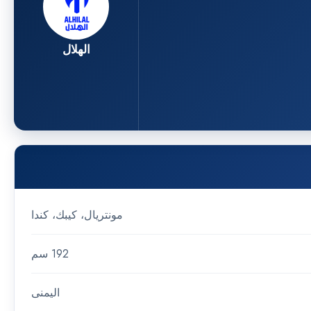
الهلال
مونتريال، كيبك، كندا
192 سم
اليمنى