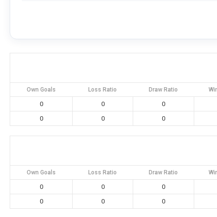
Own Goals
Loss Ratio
Draw Ratio
Wi
0
0
0
0
0
0
Own Goals
Loss Ratio
Draw Ratio
Wi
0
0
0
0
0
0