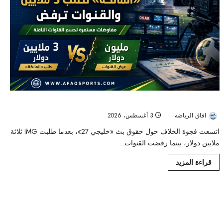
أزمة بث «خليجي 27» تتسع.. فارق مليوني دولار يؤخر اتفاق القنوات
افاق الرياضه
3 أغسطس، 2026
40
اتسعت فجوة الخلاف حول حقوق بث «خليجي 27»، بعدما طلبت IMG ثلاثة
ملايين دولار، بينما رفضت القنوات...
قراءة المزيد