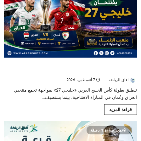
العراق وعُمان يقصّان شريط افتتاح «خليجي 27».. وملعب الإنماء
يستضيف المباراة النهائية
افاق الرياضه
7 أغسطس، 2026
8
تنطلق بطولة كأس الخليج العربي «خليجي 27» بمواجهة تجمع منتخبي
العراق وعُمان في المباراة الافتتاحية، بينما يستضيف...
قراءة المزيد
تمت قراءة 1 دقيقة