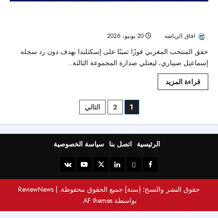
كأس العالم 2026 : المغرب يهزم إسكتلندا بهدف صيباري الأسرع
ويقترب من الدور الثاني
افاق الرياضه
20 يونيو، 2026
45
حقق المنتخب المغربي فوزًا ثمينًا على إسكتلندا بهدف دون رد سجله
إسماعيل صيباري، ليعتلي صدارة المجموعة الثالثة...
قراءة المزيد
1
2
التالي
الرئيسية
اتصل بنا
سياسة الخصوصية
حقوق النشر والنسخ؛ {سنة} جميع الحقوق محفوظة.
|
ReviewNews
بواسطة AF themes.