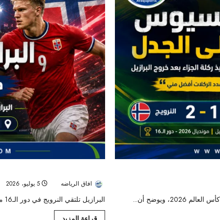
البرازيل تواجه النرويج في ثمن نهائي كأس العالم 2026.. السيليساو يطارد اللقب 
افاق الرياضه
5 يوليو، 2026
، ويوضح أن...
البرازيل تلتقي النرويج في دور الـ16 من كأس العالم 2026 بمدينة نيويورك، في مواجهة قوية بين طموح...
قراءة المزيد