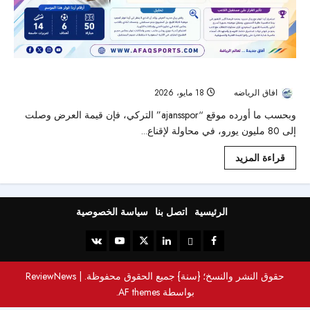
ريال مدريد يرفض عرضًا سعوديًا ضخمًا لضم أردا غولر
افاق الرياضه
18 مايو، 2026
41
وبحسب ما أورده موقع “ajansspor” التركي، فإن قيمة العرض وصلت
إلى 80 مليون يورو، في محاولة لإقناع...
قراءة المزيد
الرئيسية
اتصل بنا
سياسة الخصوصية
حقوق النشر والنسخ؛ {سنة} جميع الحقوق محفوظة.
|
ReviewNews
بواسطة AF themes.