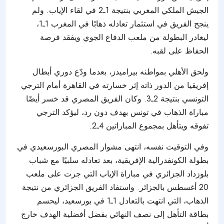
الجيش الملكي المغربي بنتيجة 1ـ2 في لقاء الإياب. ولم
ينجح الفريق في استثمار تعادله ذهابًا في المغرب 1ـ1،
ليغادر البطولة من ملعب الدفاع الجوي ويفقد فرصة
الحفاظ على لقبه.
ولحق الأهلي بمواطنه بيراميدز، بعدما ودّع دوري أبطال
إفريقيا من الدور ذاته إثر خسارته في القاهرة أمام الترجي
التونسي بنتيجة 2ـ3. وكان الفريق المصري قد خسر أيضًا
مباراة الذهاب في تونس بهدف دون رد، ليؤكد الترجي
تفوقه ويتأهل بمجموع المباراتين 4ـ2.
وفي التوقيت نفسه، انتهى مشوار المصري البورسعيدي في
بطولة الكونفدرالية الإفريقية، بعد تعادله سلبيًا مع شباب
بلوزداد الجزائري في مباراة الإياب التي جرت على ملعب
20 أغسطس بالجزائر. واستفاد الفريق الجزائري من نتيجة
الذهاب، التي انتهت بالتعادل 1ـ1 في بورسعيد، ليحسم
بطاقة التأهل إلى نصف النهائي بفضل أفضلية الهدف خارج