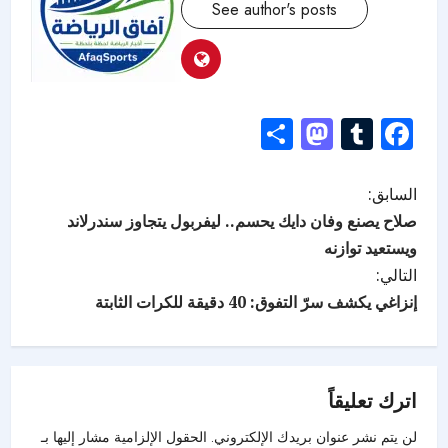
See author's posts
Mastodon
Share
Tumblr
Facebook
السابق:
صلاح يصنع وفان دايك يحسم.. ليفربول يتجاوز سندرلاند
ويستعيد توازنه
التالي:
إنزاغي يكشف سرّ التفوق: 40 دقيقة للكرات الثابتة
اترك تعليقاً
لن يتم نشر عنوان بريدك الإلكتروني.
الحقول الإلزامية مشار إليها بـ