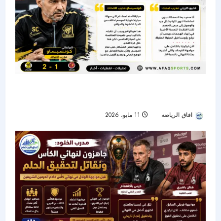
كونسيساو: واقع الاتحاد لا يرضينا.. وكاريلي يصف
مواجهة الفيحاء بـ«النهائي»
افاق الرياضه
11 مايو، 2026
74