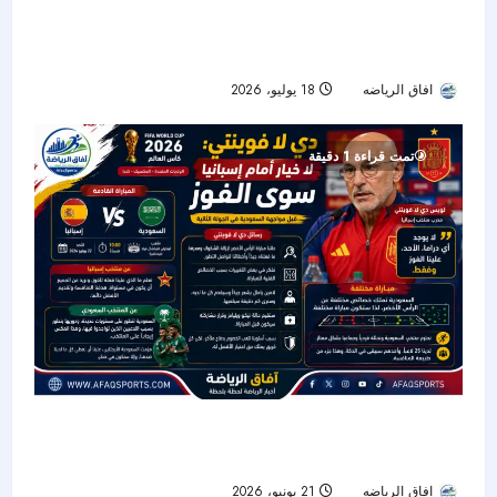
من القادسية إلى سباق اتحاد الكرة.. بدر الرزيزاء
يعلن ترشحه للرئاسة
افاق الرياضه
18 يوليو، 2026
40
تمت قراءة 1 دقيقة
دي لا فوينتي قبل مواجهة السعودية: لا خيار أمام
إسبانيا سوى الفوز
افاق الرياضه
21 يونيو، 2026
30