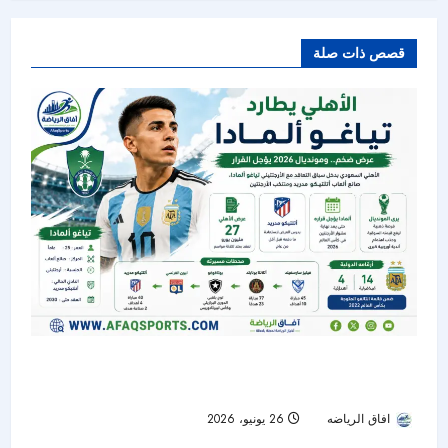
قصص ذات صلة
الأهلي يدخل سباق التعاقد مع تياغو ألمادا.. ومونديال
2026 يؤجل القرار
افاق الرياضه
26 يونيو، 2026
32