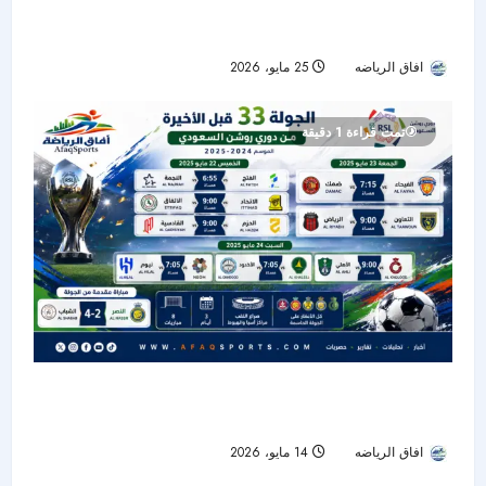
الأهلي السعودي على موعد مع صن داونز في كأس
القارات حال عبور أوكلاند سيتي
افاق الرياضه
25 مايو، 2026
88
تمت قراءة 1 دقيقة
الجولة 33 من دوري روشن تنطلق بثلاث مواجهات
حاسمة
افاق الرياضه
14 مايو، 2026
61