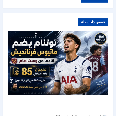
قصص ذات صلة
توتنام يضم ماتيوس فرنانديش من وست هام في
صفقة تاريخية