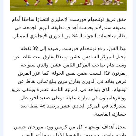
حقق فريق نوتنجهام فورست الإنجليزي انتصارًا ساحقًا أمام
مضيفه سندرلاند بخمسة أهداف نظيفة، اليوم الجمعة، في
إطار منافسات الجولة الـ34 من الدوري الإنجليزي الممتاز.
بهذا الفوز، رفع نوتنجهام فورست رصيده إلى 39 نقطة
ليحتل المركز السادس عشر، مبتعدًا بفارق ست نقاط عن
وست هام صاحب المركز الثامن عشر، والذي سيواجه
إيفرتون غدًا السبت ضمن نفس الجولة. كما عزز الفريق
فرص بقائه في الدوري بفارق مريح يبلغ ثماني نقاط عن
توتنهام، الذي يتواجد في المرتبة الثامنة عشرة ويلتقي فريق
وولفرهامبتون في مباراة مقبلة. وعلى صعيد آخر، ظل
سندرلاند في المركز الحادي عشر برصيد 46 نقطة بعد
خسارته القاسية.
سجل أهداف نوتنجهام كل من كريس وود، مورجان جيبس
وايت، وإيجور خيسوس بالشوط الأول، بينما أتم إليوت