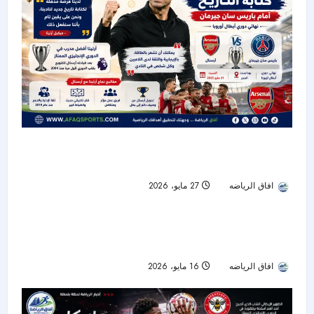
أرتيتا يرفع سقف الطموح: آرسنال قادر على كتابة
التاريخ أمام باريس سان جيرمان
افاق الرياضه
27 مايو، 2026
40
أستون فيلا يضرب ليفربول برباعية ويخطف بطاقة
تمت قراءة 1 دقيقة
دوري أبطال أوروبا
افاق الرياضه
16 مايو، 2026
41