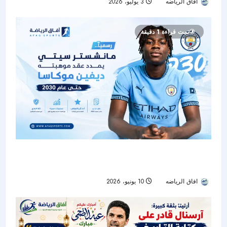
افاق الرياضه
3 يوليو، 2026
23
تمت قراءة 1 دقيقة
رسمياً.. مانشستر سيتي يمدد عقد موهبته ديفين
موكاسا حتى 2030
افاق الرياضه
10 يونيو، 2026
39