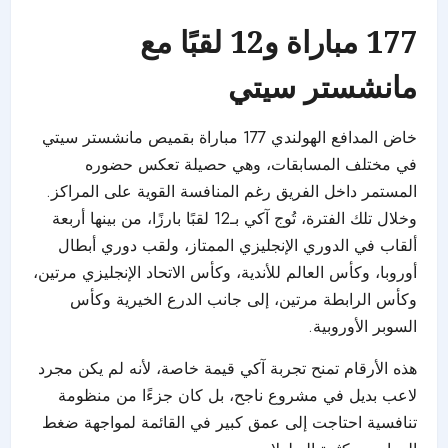
177 مباراة و12 لقبًا مع
مانشستر سيتي
خاض المدافع الهولندي 177 مباراة بقميص مانشستر سيتي
في مختلف المسابقات، وهي حصيلة تعكس حضوره
المستمر داخل الفريق رغم المنافسة القوية على المراكز.
وخلال تلك الفترة، تُوج آكي بـ12 لقبًا بارزًا، من بينها أربعة
ألقاب في الدوري الإنجليزي الممتاز، ولقب دوري أبطال
أوروبا، وكأس العالم للأندية، وكأس الاتحاد الإنجليزي مرتين،
وكأس الرابطة مرتين، إلى جانب الدرع الخيرية وكأس
السوبر الأوروبية.
هذه الأرقام تمنح تجربة آكي قيمة خاصة، لأنه لم يكن مجرد
لاعب بديل في مشروع ناجح، بل كان جزءًا من منظومة
تنافسية احتاجت إلى عمق كبير في القائمة لمواجهة ضغط