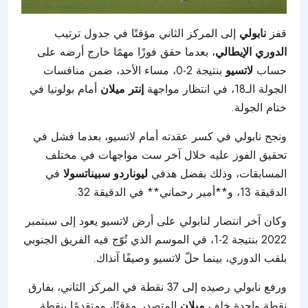
قفز
نابولي
إلى المركز الثاني مؤقتًا في جدول ترتيب
الدوري الإيطالي
، بعدما حقق فوزًا مهمًا خارج أرضه على
حساب
لاتسيو
بنتيجة 2-0، مساء الأحد، ضمن منافسات
الجولة الـ18، في انتظار مواجهة
إنتر ميلان
أمام بولونيا في
ختام الجولة.
ونجح نابولي في كسر عقدته أمام لاتسيو، بعدما فشل في
تحقيق الفوز عليه خلال آخر ست مواجهات في مختلف
المسابقات، وذلك بفضل هدفي
ليوناردو سبيناتسولا
في
الدقيقة 13، و**أمير رحماني** في الدقيقة 32.
وكان آخر انتصار لنابولي على أرض لاتسيو يعود إلى سبتمبر
2022 بنتيجة 2-1، في الموسم الذي تُوّج فيه الفريق الجنوبي
بلقب الدوري، بينما حلّ لاتسيو وصيفًا آنذاك.
ورفع نابولي رصيده إلى 37 نقطة في المركز الثاني، بفارق
نقطة واحدة خلف
ميلان
المتصدر مؤقتًا، ومتقدمًا بنقطة