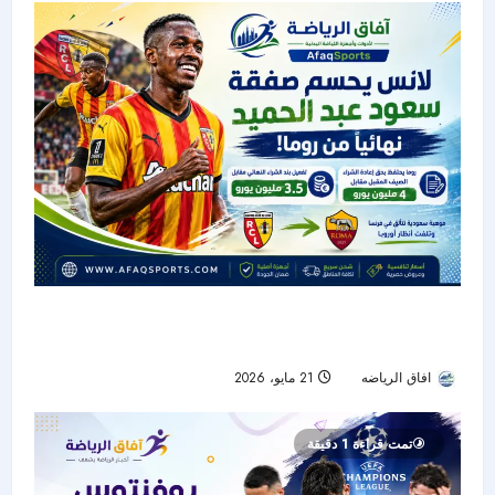
لانس يحسم صفقة سعود عبد الحميد نهائياً.. وروما
يحتفظ بحق “الاستعادة الذكية”
افاق الرياضه
21 مايو، 2026
44
تمت قراءة 1 دقيقة