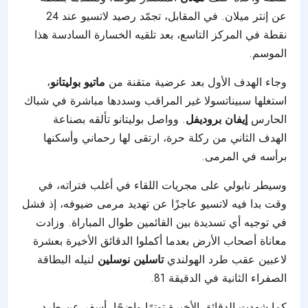
عن إنتر ميلان. في المقابل، تجمّد رصيد لاتسيو عند 24
نقطة في المركز التاسع، بعد تلقيه الخسارة السادسة هذا
الموسم.
وجاء الهدف الأول بعد عرضية متقنة من
ماتيو بوليتانو
،
استغلها سبيناتسولا غير المراقب وسددها مباشرة في شباك
الحارس
إيفان بروديفل
. وواصل بوليتانو تألقه بصناعة
الهدف الثاني من ركلة حرة، ارتقى لها رحماني وأسكنها
برأسه في المرمى.
وسيطر نابولي على مجريات اللقاء في أغلب فتراته، في
وقت بدا فيه لاتسيو عاجزًا عن تهديد مرمى ضيوفه، إذ فشل
في توجيه أي تسديدة بين القائمين طوال المباراة. وزادت
معاناة أصحاب الأرض بعدما أكملوا الدقائق الأخيرة بعشرة
لاعبين عقب طرد الهولندي
تاسلين نوسلين
لنيله البطاقة
الصفراء الثانية في الدقيقة 81.
كما شهدت الدقائق الأخيرة توترًا واضحًا، أسفر عن طرد