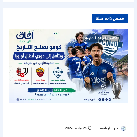
قصص ذات صلة
تمت قراءة 1 دقيقة
كومو يصنع التاريخ ويتأهل إلى دوري أبطال أوروبا..
وميلان ويوفنتوس خارج السباق
افاق الرياضه
25 مايو، 2026
45