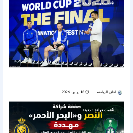
تمت قراءة 1 دقيقة
قبل صدام الأجيال في النهائي.. ميسي: يامال مرجع
عالمي وصورتنا القديمة «جنونية»
افاق الرياضه
18 يوليو، 2026
20
تمت قراءة 1 دقيقة