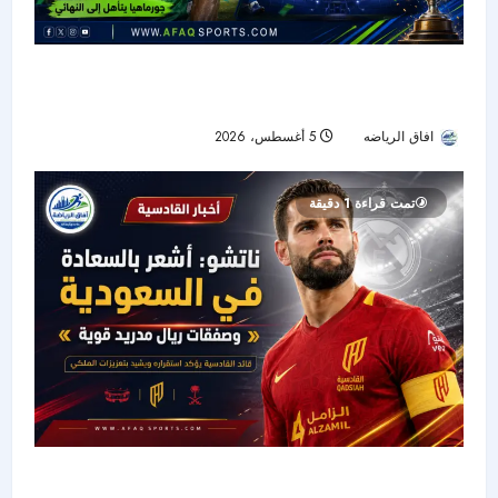
جورماهيا يصمد بعشرة لاعبين ويقصي الهلال من
نصف نهائي «سيكافا»
افاق الرياضه
5 أغسطس، 2026
15
تمت قراءة 1 دقيقة
ناتشو يروي نجاح تجربته السعودية ويشيد بصفقة