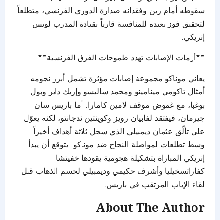
سقوطه أمام رين وفقدانه صدارة الدوري الفرنسي، متطلعاً
لتحقيق فوز يعيده للمنافسة قارياً بقيادة المدرب لويس
إنريكي.
**أزمات الإصابات تهدد طموحات الفرق الفرنسية**
يعاني موناكو مجموعة إصابات مؤثرة تشمل أبرز نجومه
أمثال تاكومي مينامينو ومحمد ساليسو وإريك داير وبول
بوغبا، مع غموض موقف لامين كامارا. أما باريس سان
جيرمان، فيفتقد لفابيان رويز وكوينتين ندجانتو، لكنه يعوّل
على تألّق عثمان ديمبيلي الذي سجل ثلاثة أهداف أخيراً
وسط تطلعات لمواصلة النجاح ضد موناكو. يتوقع أن يبدأ
إنريكي المباراة بتشكيلة هجومية يقودها خفيتشا
كفاراتسخيليا وأشرف حكيمي وديمبيلي لحسم الذهاب قبل
لقاء الإياب المرتقب في باريس.
About The Author