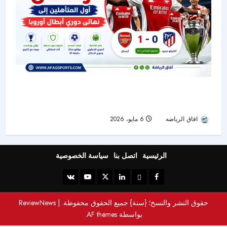
آرسنال يبلغ نهائي دوري أبطال أوروبا ويحلم بثنائية
تاريخية
افاق الرياضه
6 مايو، 2026
55
الرئيسية
اتصل بنا
سياسة الخصوصية
حقوق النشر والنسخ؛ {سنة} جميع الحقوق محفوظة.
|
ReviewNews
بواسطة AF themes.