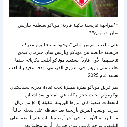
**مواجهة فرنسية بنكهة قارية: موناكو يصطدم بباريس
سان جيرمان**
على ملعب “لويس الثاني”، يشهد مساء اليوم معركة
فرنسية خالصة بين موناكو وباريس سان جيرمان ضمن
تنافسهما الأول قارياً. يستعيد موناكو أطيب ذكرياته حينما
تغلب على باريس في الدوري الفرنسي بهدف وحيد بالملعب
نفسه عام 2025.
يمر فريق موناكو بفترة مميزة تحت قيادة مدربه سيباستيان
بوكونيولي، حيث حجز مكانه في الملحق بعد اجتيازه
لمحطات صعبة كان أبرزها الهزيمة الثقيلة (1-6) من ريال
مدريد. ويلعب الفريق بأريحية بعد حفاظه على سجله خالياً
من الهزائم الأوروبية في آخر أربع مباريات على أرضه. على
النقيض، يواجه باريس سان جيرمان أزمة محلية بعد