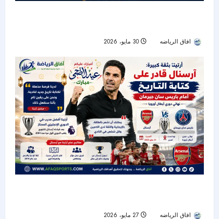
باريس سان جيرمان وأرسنال.. صدام أوروبي ناري
لحسم لقب دوري الأبطال
افاق الرياضه
30 مايو، 2026
44
أرتيتا يرفع سقف الطموح: آرسنال قادر على كتابة
التاريخ أمام باريس سان جيرمان
افاق الرياضه
27 مايو، 2026
42