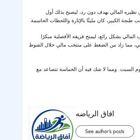
 نظيره المالي بهدف دون رد، ليصبح بذلك أول
 طنجة الكبير، كان مليئًا بالإثارة واللحظات الحاسمة.
عد استغلاله كرة مرتدة من حارس المنتخب المالي بشكل رائع، ليمنح فريقه الأفضلية مبكرًا.
الثاني، مما زاد من الضغط على منتخب مالي خلال الشوط
وم السبت. ومما لا شك فيه أن الحماسة تتصاعد مع
افاق الرياضه
See author's posts