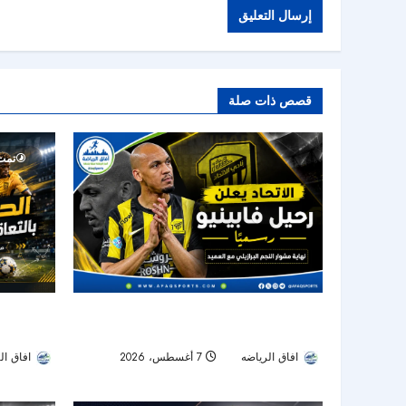
قصص ذات صلة
تمت ق
الحزم يضم 
الاتحاد يودع فابينيو رسميًا.. نهاية رحلة أحد أبرز
يقود الهجوم
نجوم خط الوسط في دوري روشن
افاق ال
افاق الرياضه
7 أغسطس، 2026
26
25