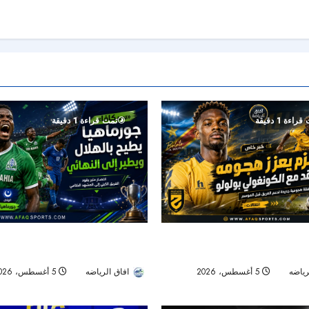
راءة 1 دقيقة
تمت قراءة 1 دقيقة
هداف دوري المؤتمر السابق.. بولوو
جورماهيا يصمد بعشرة لاعبين ويقصي ا
 الجديد
نصف نهائي «سيكافا»
رياضه
5 أغسطس، 2026
افاق الرياضه
5 أغسطس، 2026
27