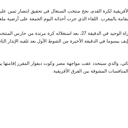
أفريقية لكرة القدم، نجح منتخب السنغال في تحقيق انتصار ثمين على
مقامة بالمغرب. اللقاء الذي جرت أحداثه اليوم الجمعة على أرضية ملعب
اللاعب إليمان ندياي خطف الأضواء بتسجيله هدف المباراة الوحيد في الدقيقة 27، ب
إيف بيسوما في الدقيقة الأخيرة من الشوط الأول بعد تلقيه الإنذار 
ئي، والذي سيتحدد عقب مواجهة مصر وكوت ديفوار المقرر إقامتها ي
المنافسات المشوقة بين الفرق الأفريقية.