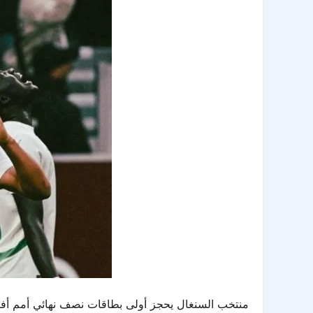
منتخب السنغال يحجز أولى بطاقات نصف نهائي أمم أف